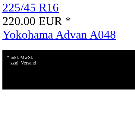
225/45 R16
220.00 EUR *
Yokohama Advan A048
* inkl. MwSt.
zzgl.
Versand
Konzept, Gestaltung und Erstellu