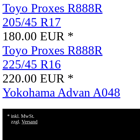
Toyo Proxes R888R
205/45 R17
180.00 EUR *
Toyo Proxes R888R
225/45 R16
220.00 EUR *
Yokohama Advan A048
* inkl. MwSt.
zzgl.
Versand