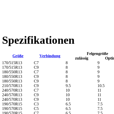
Spezifikationen
Felgengröße
Größe
Verbindung
zulässig
Opt
170/515R13
C7
8
9
170/515R13
C9
8
9
180/550R13
C7
8
9
180/550R13
C9
8
9
180/550R13
C9
8
9
210/570R13
C9
9.5
10.5
240/570R13
C7
10
11
240/570R13
C9
10
11
240/570R13
C9
10
11
190/570R15
C3
6.5
7.5
190/570R15
C5
6.5
7.5
190/570R15
C7
6.5
7.5