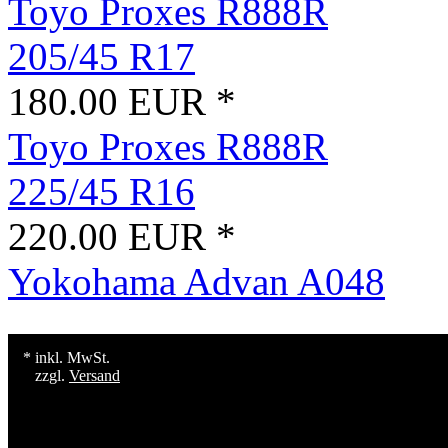
Toyo Proxes R888R
205/45 R17
180.00 EUR *
Toyo Proxes R888R
225/45 R16
220.00 EUR *
Yokohama Advan A048
* inkl. MwSt.
zzgl.
Versand