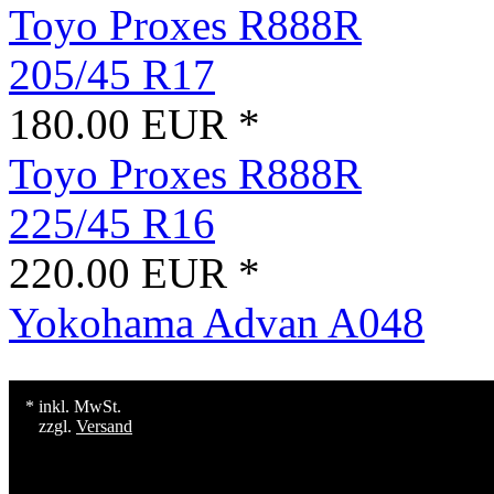
Toyo Proxes R888R
205/45 R17
180.00 EUR *
Toyo Proxes R888R
225/45 R16
220.00 EUR *
Yokohama Advan A048
* inkl. MwSt.
zzgl.
Versand