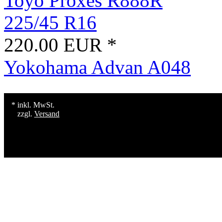
Toyo Proxes R888R
225/45 R16
220.00 EUR *
Yokohama Advan A048
* inkl. MwSt.
zzgl.
Versand
Konzept, Gestaltung und Erstellu