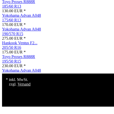
Toyo Proxes R888R
185/60 R13
130.00 EUR *
Yokohama Advan A048
175/60 R13
170.00 EUR *
Yokohama Advan A048
190/570 R15
275.00 EUR *
Hankook Ventus F2...
205/50 R16
175.00 EUR *
Toyo Proxes R888R
195/50 R15
230.00 EUR *
Yokohama Advan A048
* inkl. MwSt.
zzgl.
Versand