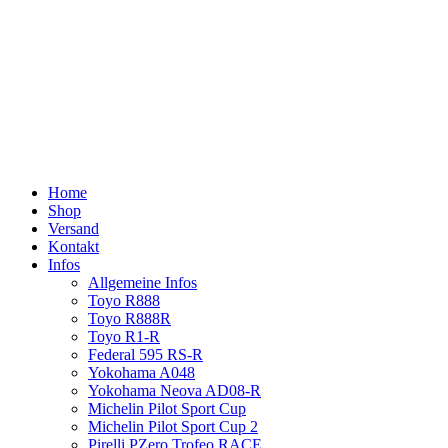
Home
Shop
Versand
Kontakt
Infos
Allgemeine Infos
Toyo R888
Toyo R888R
Toyo R1-R
Federal 595 RS-R
Yokohama A048
Yokohama Neova AD08-R
Michelin Pilot Sport Cup
Michelin Pilot Sport Cup 2
Pirelli PZero Trofeo RACE