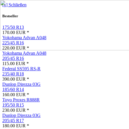
[x] Schließen
Bestseller
175/50 R13
170.00 EUR *
Yokohama Advan A048
225/45 R16
220.00 EUR *
Yokohama Advan A048
205/45 R16
115.00 EUR *
Federal SS595 RS-R
235/40 R18
390.00 EUR *
Dunlop Direzza 03G
185/60 R14
160.00 EUR *
Toyo Proxes R888R
195/50 R15
230.00 EUR *
Dunlop Direzza 03G
205/45 R17
180.00 EUR *