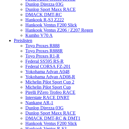
Dunlop Direzza 03G
Dunlop Sport Maxx RACE
DMACK DMT-RC
Hankook R-S3 Z222
Hankook Ventus F200 Slick
Hankook Ventus Z206 / Z207 Regen
Kumho V70 A
Preislisten
Toyo Proxes R888
Toyo Proxes R888R
Toyo Proxes R1-R
Federal SS595 RS-R
Federal CORSA FZ-201
Yokohama Advan A048
Yokohama Advan AD08-R
Michelin Pilot Sport Cup 2
Michelin Pilot Sport Cup
Pirelli PZero Trofeo RACE
Interstate RACE DNRT
Nankang AR-1
Dunlop Direzza 03G
Dunlop Sport Maxx RACE
DMACK DMT-RC & DMT1
Hankook Ventus F200 Slick
Hankook Ventus R-S3