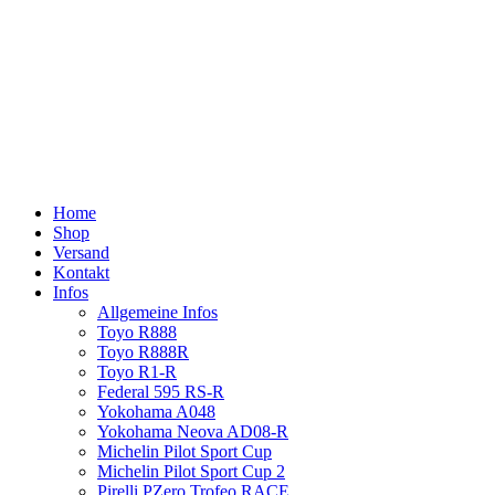
Home
Shop
Versand
Kontakt
Infos
Allgemeine Infos
Toyo R888
Toyo R888R
Toyo R1-R
Federal 595 RS-R
Yokohama A048
Yokohama Neova AD08-R
Michelin Pilot Sport Cup
Michelin Pilot Sport Cup 2
Pirelli PZero Trofeo RACE