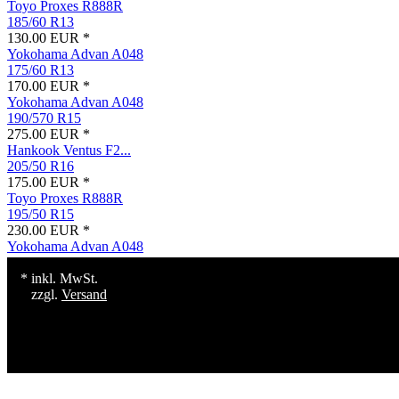
Toyo Proxes R888R
185/60 R13
130.00 EUR *
Yokohama Advan A048
175/60 R13
170.00 EUR *
Yokohama Advan A048
190/570 R15
275.00 EUR *
Hankook Ventus F2...
205/50 R16
175.00 EUR *
Toyo Proxes R888R
195/50 R15
230.00 EUR *
Yokohama Advan A048
* inkl. MwSt.
zzgl.
Versand