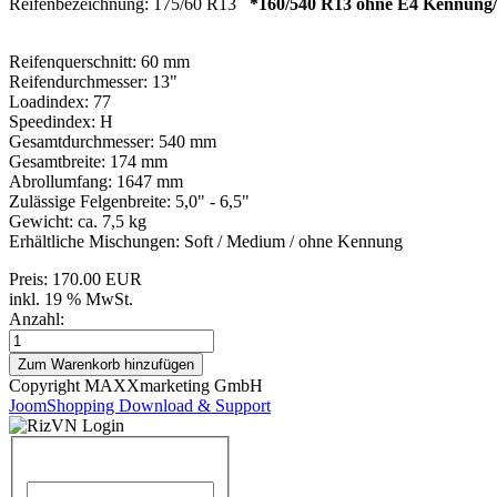
Reifenbezeichnung: 175/60 R13
*160/540 R13 ohne E4 Kennung/
Reifenquerschnitt: 60 mm
Reifendurchmesser: 13"
Loadindex: 77
Speedindex: H
Gesamtdurchmesser: 540 mm
Gesamtbreite: 174 mm
Abrollumfang: 1647 mm
Zulässige Felgenbreite: 5,0" - 6,5"
Gewicht: ca. 7,5 kg
Erhältliche Mischungen: Soft / Medium / ohne Kennung
Preis:
170.00 EUR
inkl. 19 % MwSt.
Anzahl:
Copyright MAXXmarketing GmbH
JoomShopping Download & Support
Benutzername