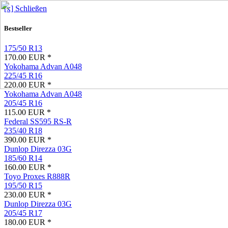
[x] Schließen
Bestseller
175/50 R13
170.00 EUR *
Yokohama Advan A048
225/45 R16
220.00 EUR *
Yokohama Advan A048
205/45 R16
115.00 EUR *
Federal SS595 RS-R
235/40 R18
390.00 EUR *
Dunlop Direzza 03G
185/60 R14
160.00 EUR *
Toyo Proxes R888R
195/50 R15
230.00 EUR *
Dunlop Direzza 03G
205/45 R17
180.00 EUR *