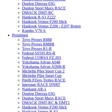
Dunlop Direzza 03G
Dunlop Sport Maxx RACE
DMACK DMT-RC
Hankook R-S3 Z222
Hankook Ventus F200 Slick
Hankook Ventus Z206 / Z207 Regen
Kumho V70 A
Preislisten
Toyo Proxes R888
Toyo Proxes R888R
Toyo Proxes R1-R
Federal SS595 RS-R
Federal CORSA FZ-201
Yokohama Advan A048
Yokohama Advan AD08-R
Michelin Pilot Sport Cup 2
Michelin Pilot Sport Cup
Pirelli PZero Trofeo RACE
Interstate RACE DNRT
Nankang AR-1
Dunlop Direzza 03G
Dunlop Sport Maxx RACE
DMACK DMT-RC & DMT1
Hankook Ventus F200 Slick
Hankook Ventus R-S3