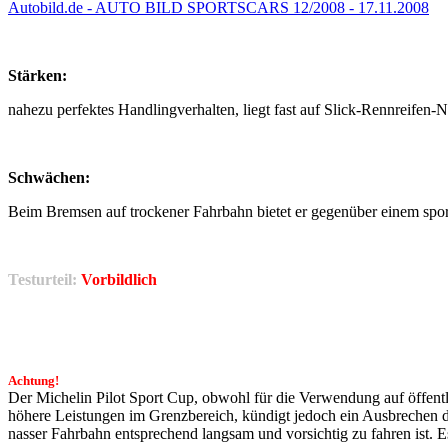
Autobild.de - AUTO BILD SPORTSCARS 12/2008 - 17.11.2008
Stärken:
nahezu perfektes Handlingverhalten, liegt fast auf Slick-Rennreifen-N
Schwächen:
Beim Bremsen auf trockener Fahrbahn bietet er gegenüber einem spor
Testurteil:
Vorbildlich
Achtung!
Der Michelin Pilot Sport Cup, obwohl für die Verwendung auf öffentli
höhere Leistungen im Grenzbereich, kündigt jedoch ein Ausbrechen de
nasser Fahrbahn entsprechend langsam und vorsichtig zu fahren ist. Es 