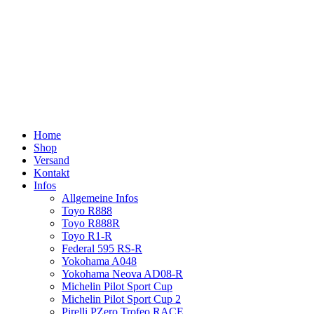
Home
Shop
Versand
Kontakt
Infos
Allgemeine Infos
Toyo R888
Toyo R888R
Toyo R1-R
Federal 595 RS-R
Yokohama A048
Yokohama Neova AD08-R
Michelin Pilot Sport Cup
Michelin Pilot Sport Cup 2
Pirelli PZero Trofeo RACE