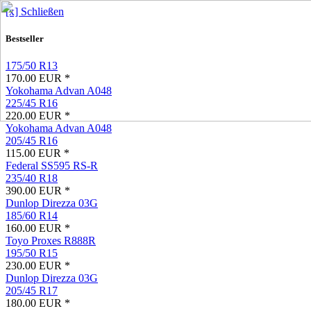
[x] Schließen
Bestseller
175/50 R13
170.00 EUR *
Yokohama Advan A048
225/45 R16
220.00 EUR *
Yokohama Advan A048
205/45 R16
115.00 EUR *
Federal SS595 RS-R
235/40 R18
390.00 EUR *
Dunlop Direzza 03G
185/60 R14
160.00 EUR *
Toyo Proxes R888R
195/50 R15
230.00 EUR *
Dunlop Direzza 03G
205/45 R17
180.00 EUR *