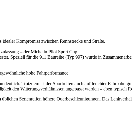
ls idealer Kompromiss zwischen Rennstrecke und Straße.
nzulassung – der Michelin Pilot Sport Cup.
stet. Speziell für die 911 Baureihe (Typ 997) wurde in Zusammenarbei
ergewöhnliche hohe Fahrperformance.
 deutlich. Trotzdem ist der Sportreifen auch auf feuchter Fahrbahn gut
igkeit den Witterungsverhältnissen angepasst werden – eben typisch Re
m üblichen Serienreifen höhere Querbeschleunigungen. Das Lenkverhalte