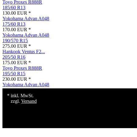
Toyo Proxes R888R
185/60 R13
130.00 EUR *
Yokohama Advan A048
175/60 R13
170.00 EUR *
Yokohama Advan A048
190/570 R15
275.00 EUR *
Hankook Ventus F2...
205/50 R16
175.00 EUR *
Toyo Proxes R888R
195/50 R15
230.00 EUR *
Yokohama Advan A048
* inkl. MwSt.
zzgl.
Versand