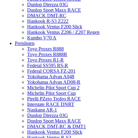
Dunlop Direzza 03G
Dunlop Sport Maxx RACE
DMACK DMT-RC
Hankook R-S3 Z222
Hankook Ventus F200 Slick
Hankook Ventus Z206 / Z207 Regen
Kumho V70 A
Preislisten
Toyo Proxes R888
Toyo Proxes R888R
Toyo Proxes R1-R
Federal SS595 RS-R
Federal CORSA FZ-201
Yokohama Advan A048
Yokohama Advan AD08-R
Michelin Pilot Sport Cup 2
Michelin Pilot Sport Cup
Pirelli PZero Trofeo RACE
Interstate RACE DNRT
Nankang AR-1
Dunlop Direzza 03G
Dunlop Sport Maxx RACE
DMACK DMT-RC & DMT1
Hankook Ventus F200 Slick
Hankook Ventus R-S3