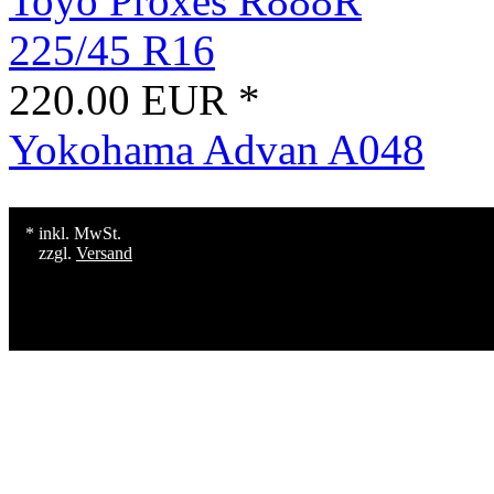
Toyo Proxes R888R
225/45 R16
220.00 EUR *
Yokohama Advan A048
* inkl. MwSt.
zzgl.
Versand
Konzept, Gestaltung und Erstellu