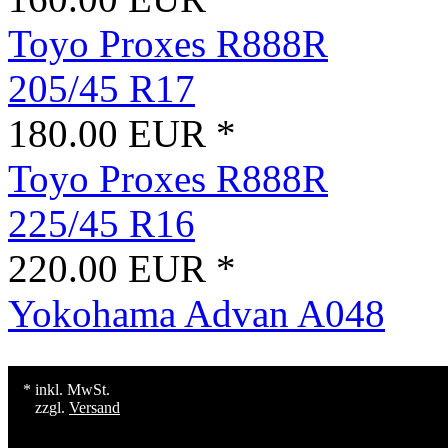
Toyo Proxes R888R
205/45 R17
180.00 EUR *
Toyo Proxes R888R
225/45 R16
220.00 EUR *
Yokohama Advan A048
* inkl. MwSt.
zzgl.
Versand